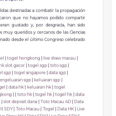
didas destinadas a combatir la propagación
caron que no hayamos podido compartir
ran gustado y, por desgracia, han sido
s muy queridos y cercanos de las Ciencias
nado desde el último Congreso celebrado
el
|
togel hongkong
|
live draw macau
|
ink slot gacor
|
togel sgp
|
toto sgp
|
el sgp
|
togel singapore
|
data sgp
|
engeluaran sgp
|
keluaran sgp
|
gel
|
data hk
|
keluaran hk
|
togel
ngkong
| |
toto hk
|
togel hk
|
togel hk
|
data
k
|
slot deposit dana
|
Toto Macau 4D
|
Data
lt SDY
|
Toto Macau
|
Togel
|
Data HK
|
Live