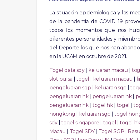
La situación epidemiológica y las me
de la pandemia de COVID 19 provo
todos los momentos que nos hubie
diferentes personalidades y miembro
del Deporte los que nos han abando
en la UCAM en octubre de 2021.
Togel
data sdy
|
keluaran macau
|
tog
slot pulsa
|
togel
|
keluaran macau
|
l
pengeluaran sgp
|
keluaran sgp
|
tog
pengeluaran hk
|
pengeluaran hk
|
p
pengeluaran hk
|
togel hk
|
togel
|
to
hongkong
|
keluaran sgp
|
togel ho
sdy
|
togel singapore
|
togel
|
togel h
Macau
|
Togel SDY
|
Togel SGP
|
Resu