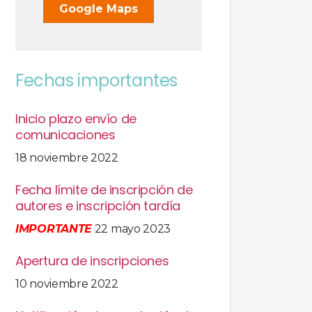
Google Maps
Fechas importantes
Inicio plazo envío de
comunicaciones
18 noviembre 2022
Fecha límite de inscripción de
autores e inscripción tardía
IMPORTANTE
22 mayo 2023
Apertura de inscripciones
10 noviembre 2022