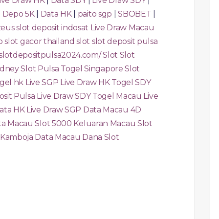
ive Draw HK
|
Data SDY
|
Live Draw SDY
|
t Depo 5K
|
Data HK
|
paito sgp
|
SBOBET
|
zeus
slot deposit indosat
Live Draw Macau
p slot gacor
thailand slot
slot deposit pulsa
//slotdepositpulsa2024.com/
Slot
Slot
idney
Slot Pulsa
Togel Singapore
Slot
gel hk
Live SGP
Live Draw HK
Togel SDY
osit Pulsa
Live Draw SDY
Togel Macau
Live
ata HK
Live Draw SGP
Data Macau 4D
ta Macau
Slot 5000
Keluaran Macau
Slot
 Kamboja
Data Macau
Dana Slot