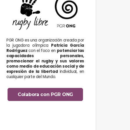
PGR ONG es una organización creada por
la jugadora olímpica
Patricia García
Rodríguez
con el foco en
potenciar las
capacidades personales,
promocionar el rugby y sus valores
como medio de educación social y de
expresión de la libertad
individual, en
cualquier parte del Mundo.
Colabora con PGR ONG