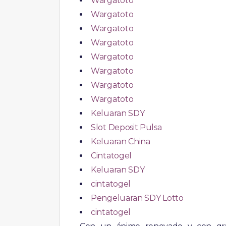
Wargatoto
Wargatoto
Wargatoto
Wargatoto
Wargatoto
Wargatoto
Wargatoto
Wargatoto
Keluaran SDY
Slot Deposit Pulsa
Keluaran China
Cintatogel
Keluaran SDY
cintatogel
Pengeluaran SDY Lotto
cintatogel