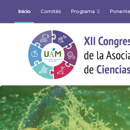
Inicio
Comités
Programa
Ponente