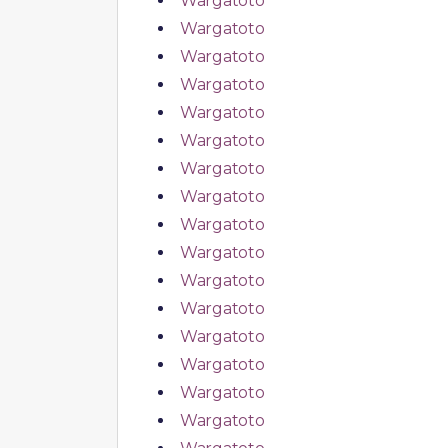
Wargatoto
Wargatoto
Wargatoto
Wargatoto
Wargatoto
Wargatoto
Wargatoto
Wargatoto
Wargatoto
Wargatoto
Wargatoto
Wargatoto
Wargatoto
Wargatoto
Wargatoto
Wargatoto